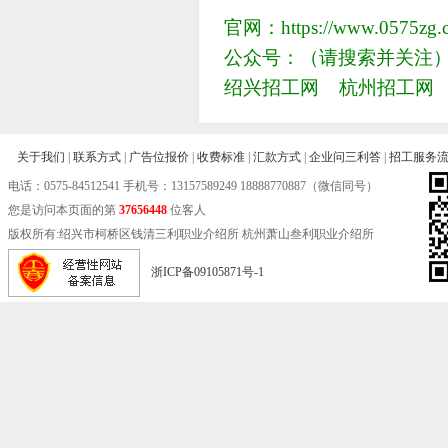
官网：https://www.0575zg.
公众号：（请搜索并关注
绍兴招工网 杭州招工网
关于我们
|
联系方式
|
广告位报价
|
收费标准
|
汇款方式
|
企业问三利答
|
招工服务
电话：
0575-84512541
手机号：13157589249 18888770887（微信同号）
您是访问本页面的第
37656448
位客人
版权所有:绍兴市柯桥区钱清三利职业介绍所 杭州萧山叁利职业介绍所
浙ICP备09105871号-1