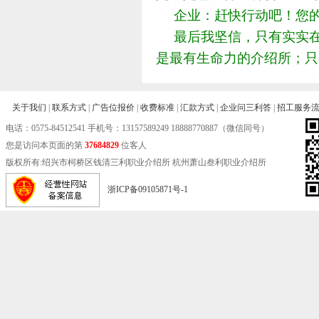
企业：赶快行动吧！您的
最后我坚信，只有实实在
是最有生命力的介绍所；只
关于我们
|
联系方式
|
广告位报价
|
收费标准
|
汇款方式
|
企业问三利答
|
招工服务
电话：
0575-84512541
手机号：13157589249 18888770887（微信同号）
您是访问本页面的第
37684829
位客人
版权所有:绍兴市柯桥区钱清三利职业介绍所 杭州萧山叁利职业介绍所
浙ICP备09105871号-1